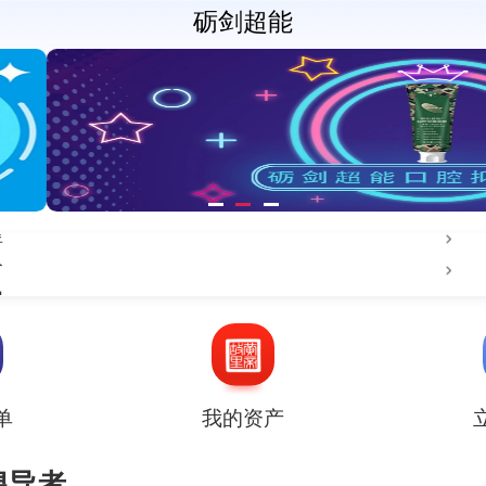
砺剑超能
介
知
化
奖
讯
腔问题人群专属口腔防护系列推荐
单
我的资产
理
倡导者