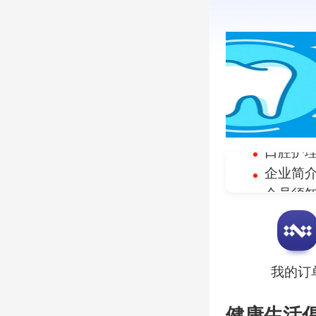
企业简
会员须
企业文
推广有
产品资
针对口
我的订
口腔护
健康生活